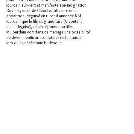
Jourdain survient et manifeste son indignation.
Covielle, valet de Cléonte, fait alors son
apparition, déguisé en turc ; il annonce à M.
Jourdain que le fils du grand turc (Cléonte lui
aussi déguisé), désire épouser sa fille.
M. Jourdain voit dans ce mariage une possibilité
de devenir enfin aristocrate et se fait anoblir
lors d'une cérémonie burlesque.
retour page spectacles